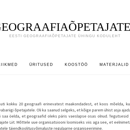
 GEOGRAAFIAÕPETAJATE
EESTI GEOGRAAFIAÕPETAJATE ÜHINGU KODULEHT
LIIKMED
ÜRITUSED
KOOSTÖÖ
MATERJALID
utsuti kokku 20 geograafi erinevatest maakondadest, et koos mõelda, ku
bariigi õpetajatele. Oli ka saanud selgeks, et kõige parem ühist asja ajad
saa öelda, et geograafid oleks päris vaeslapse osas olnud. Tegutsesid 
jate Liit. Mõttele uue organisatsiooni loomiseks viis aga see, et eelnime
atele täiendkoolitusvõimaluste regulaarne organiseerimine.