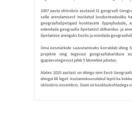
2007 aasta oktoobris asutasid 31 geograafi Geogra
selle arendamisest huvitatud loodusteadusliku h
geograafiaõpetajaid koolitavate õppejõudude, a
edendada geograafia õpetamist üldharidus- ja am
õpetamise arenguks Eestis ja esindada geograafiaõ
Oma eesmärkide saavutamiseks korraldab ühing tä
projekte ning tegevusi geograafiahariduse 
igapäevategevust juhib 5 liikmeline juhatus.
Alates 2010 aastast on ühingu nimi Eesti Geograaf
ühingul 88 liiget. Asutamiskoosolekul lepiti ka kokk
oktoobris-novembris. Siiani on koolituskohtadega olnu