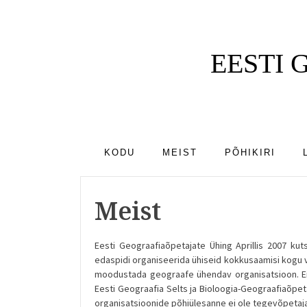
EESTI
KODU
MEIST
PÕHIKIRI
Meist
Eesti Geograafiaõpetajate Ühing Aprillis 2007 k
edaspidi organiseerida ühiseid kokkusaamisi kogu va
moodustada geograafe ühendav organisatsioon. Ei 
Eesti Geograafia Selts ja Bioloogia-Geograafiaõpeta
organisatsioonide põhiülesanne ei ole tegevõpetaj