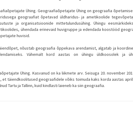
afiaõpetajate Ühing. Geograafiaõpetajate Ühing on geograafia õpetamises
aridusega geograafiat õpetavad üldharidus- ja ametikoolide tegevõpetaj
sutuste ja organisatsioonide mittetulundusühing. Ühingu eesmärkidek
etikoolides, ühendada erinevaid huvigruppe ja edendada koostööd geogra
petajate huvisid.
iendõpet, nõustab geograafia õppekava arendamist, algatab ja koordine
edendamiseks. Vähemalt kord aastas on ühingu üldkoosolek ja üh
iaõpetajate Ühing. Kasvanud on ka liikmete arv. Seisuga 20. november 201
u, et täiendkoolitused geograafidele võiks toimuda kaks korda aastas aprill
d Tartu ja Tallinn, kuid kindlasti laieneb ka siin geograafia.