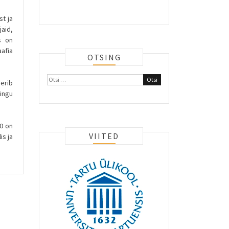
t ja
aid,
s on
afia
OTSING
Otsi:
erib
ingu
0 on
VIITED
is ja