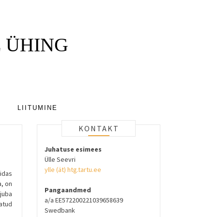
 ÜHING
LIITUMINE
KONTAKT
Juhatuse esimees
Ülle Seevri
ylle (ät) htg.tartu.ee
idas
a, on
Pangaandmed
juba
a/a EE572200221039658639
tatud
Swedbank