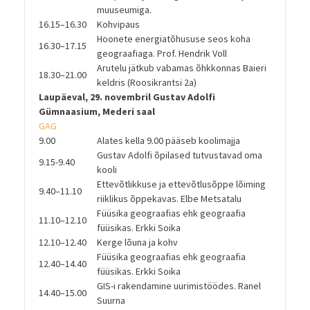
muuseumiga.
16.15–16.30
Kohvipaus
Hoonete energiatõhususe seos koha
16.30–17.15
geograafiaga. Prof. Hendrik Voll
Arutelu jätkub vabamas õhkkonnas Baieri
18.30–21.00
keldris (Roosikrantsi 2a)
Laupäeval, 29. novembril Gustav Adolfi
Gümnaasium, Mederi saal
GAG
9.00
Alates kella 9.00 pääseb koolimajja
Gustav Adolfi õpilased tutvustavad oma
9.15-9.40
kooli
Ettevõtlikkuse ja ettevõtlusõppe lõiming
9.40–11.10
riiklikus õppekavas. Elbe Metsatalu
Füüsika geograafias ehk geograafia
11.10–12.10
füüsikas. Erkki Soika
12.10–12.40
Kerge lõuna ja kohv
Füüsika geograafias ehk geograafia
12.40–14.40
füüsikas. Erkki Soika
GIS-i rakendamine uurimistöödes. Ranel
14.40–15.00
Suurna