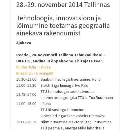
28.-29. november 2014 Tallinnas
Tehnoloogia, innovatsioon ja
lõimumine toetamas geograafia
ainekava rakendumist
Ajakava
Reedel, 28. novembril Tallinna Tehnikaülikool –
U03-103, endine III õppehoone, Ehitajate tee 5
Kuidas tulla TTÜ-sse
Interaktiivne majajuht
10.30–11.00
Saabumine, registreerumine, kohv
11.00–12.30
Elektrit iga hinnaga. Ivo Palu
TTÜ tehnoloogiakooli tutvustus
12.45–14.00
Insenerpedagoogika TTÜ-s. Tiia Rüütmann
14.00–15.00
Lõuna
TTÜ üksustega tutvumine.
Õpetajad jagatakse kaheks rühmaks: I
15.00–16.15
rühm tutvumine Mektory`ga; II tutvumine
TTÜ peamaja, energeetika laborite ja