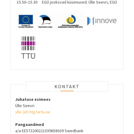
15.50–15.30
EGÜ jooksvad küsimused. Ülle Seevri, EGÜ
KONTAKT
Juhatuse esimees
Ülle Seevri
ylle (ät) htg.tartu.ee
Pangaandmed
a/a EE572200221039658639 Swedbank