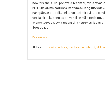
Koolitus andis uusi põnevaid teadmisi, mis aitavad
riiklikuks olümpiaadiks valmistumisel ning tutvusta
Kahepäevasel koolitusel tutvustati mineviku ja olev
vee ja elustiku teemasid. Praktilise külje pealt tu
andmekaevega. Oma teadmisi ja kogemusi jagasid TTÜ 
Soesoo jpt.
Päevakava
Allikas:
https://taltech.ee/geoloogia-instituut/uldh