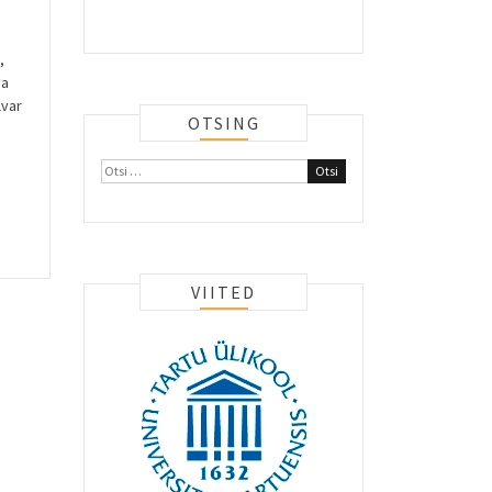
,
va
lvar
OTSING
Otsi:
VIITED