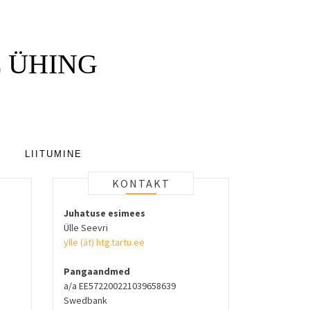
 ÜHING
LIITUMINE
KONTAKT
Juhatuse esimees
Ülle Seevri
ylle (ät) htg.tartu.ee
Pangaandmed
a/a EE572200221039658639
Swedbank