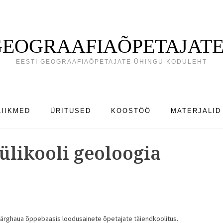
 GEOGRAAFIAÕPETAJATE
EESTI GEOGRAAFIAÕPETAJATE ÜHINGU KODULEHT
LIIKMED
ÜRITUSED
KOOSTÖÖ
MATERJALID
ülikooli geoloogia
 Särghaua õppebaasis loodusainete õpetajate täiendkoolitus.