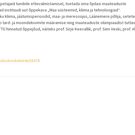
 õpetajaid tundide ettevalmistamisel, toetada oma õpilasi maateaduste
vad instituudi uut õppekava „Maa süsteemid, kliima ja tehnoloogiad“.
iku kliima, jäätumisperioodid, maa- ja meresoojus, Läänemere põhja, setete
tvuti tard- ja moondekivimite määramise ning maateaduste olümpiaadist tutta
hinnatud õppejõud, näiteks prof. Sirje Keevallik, prof. Siim Veski, prof. A
ariduskoolidele#p58478