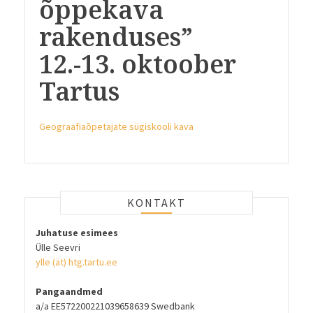
õppekava
rakenduses”
12.-13. oktoober
Tartus
Geograafiaõpetajate sügiskooli kava
KONTAKT
Juhatuse esimees
Ülle Seevri
ylle (ät) htg.tartu.ee
Pangaandmed
a/a EE572200221039658639 Swedbank