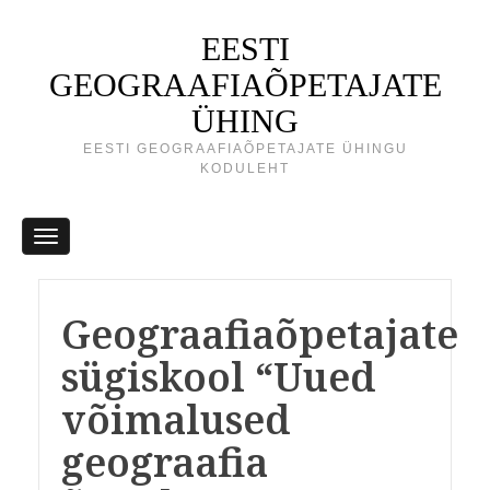
EESTI
GEOGRAAFIAÕPETAJATE
ÜHING
EESTI GEOGRAAFIAÕPETAJATE ÜHINGU
KODULEHT
Geograafiaõpetajate
sügiskool “Uued
võimalused
geograafia