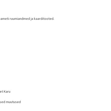
-ameti ruumiandmed ja kaarditooted.
ret Karu
lised muutused