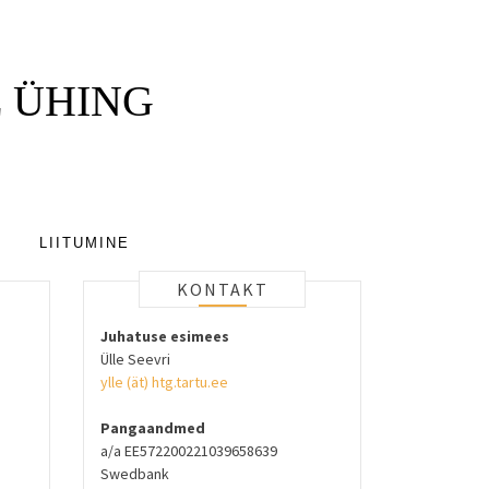
 ÜHING
LIITUMINE
KONTAKT
Juhatuse esimees
Ülle Seevri
ylle (ät) htg.tartu.ee
Pangaandmed
a/a EE572200221039658639
Swedbank