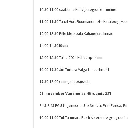
10.30-11.00 saabumiskohv ja registreerumine
11.00-11.50 Tanel Hurt Ruumiandmete kataloog, Maa
12.00-13.30 Pille Metspalu Kahanevad linnad
14.00-14.50 lõuna
15.00-15.30 Tartu 2024 kultuuripealinn
16.00-17.30 Jiri Tintera Valga linnaarhitekt
17.30-18.00 esineja täpsustub
26. november Vanemuise 46 ruumis 327
9.15-9.45 EGÜ tegemised Ülle Seevri, Priit Pensa, Pi
10.00-11.00 Tiit Tammaru Eesti siserände geograafi