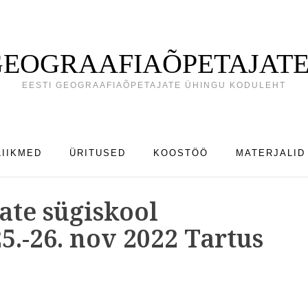
 GEOGRAAFIAÕPETAJATE
EESTI GEOGRAAFIAÕPETAJATE ÜHINGU KODULEHT
LIIKMED
ÜRITUSED
KOOSTÖÖ
MATERJALID
ate sügiskool
5.-26. nov 2022 Tartus