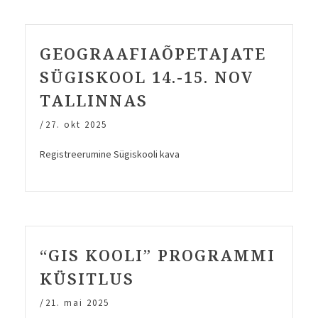
kokkuvõte”
GEOGRAAFIAÕPETAJATE
SÜGISKOOL 14.-15. NOV
TALLINNAS
/
27. okt 2025
Registreerumine Sügiskooli kava
“GIS KOOLI” PROGRAMMI
KÜSITLUS
/
21. mai 2025