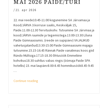
MAI 2026 PAIDE/TÜRI
/
21. apr 2026
22. mai reede10.45-11.00 kogunemine SA Järvamaa ja
Kood/JÄRVA 3.korruse saalis, Keskväljak 15,
Paide.11.00-12.30 Tervituskohv. Tutvumine SA Järvmaa ja
kood/JÄRVA ruumide ja tegemistega.13.00-13.30 Lõuna
Paide Gümnaasiumis. (reede on supipäev) VAJALIKUD
vahetusjalanõud13.30-15.00 Paide Gümnaasiumi majaga
tutvumine.15.15-16.45 Rännak Paide vanalinnas koos giid
Ründo Mültsiga.17.15-18.30 õhtusöök Emmeliine
kohvikus18.30 suhtlus vabas ringis (öömaja Paide SPA
hotellis) 23. mai laupäev8.00-8.45 hommikusöök8.45-9.45
…
“Geograafiaõpetajate
Continue reading
kevadpäevad
22.-23.
mai
2026
Paide/Türi”