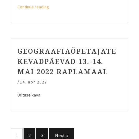
“Geograafiaõpetajate
Continue reading
sügiskool
“Linnastumine”
25.-26.
nov
2022
Tartus”
GEOGRAAFIAÕPETAJATE
KEVADPÄEVAD 13.-14.
MAI 2022 RAPLAMAAL
/
14. apr 2022
Ürituse kava
Postituste
1
2
3
Next »