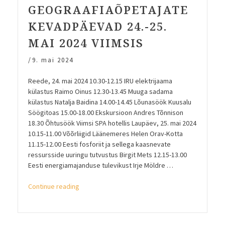
GEOGRAAFIAÕPETAJATE
KEVADPÄEVAD 24.-25.
MAI 2024 VIIMSIS
/
9. mai 2024
Reede, 24. mai 2024 10.30-12.15 IRU elektrijaama
külastus Raimo Oinus 12.30-13.45 Muuga sadama
külastus Natalja Baidina 14.00-14.45 Lõunasöök Kuusalu
Söögitoas 15.00-18.00 Ekskursioon Andres Tõnnison
18.30 Õhtusöök Viimsi SPA hotellis Laupäev, 25. mai 2024
10.15-11.00 Võõrliigid Läänemeres Helen Orav-Kotta
11.15-12.00 Eesti fosforiit ja sellega kaasnevate
ressursside uuringu tutvustus Birgit Mets 12.15-13.00
Eesti energiamajanduse tulevikust Irje Möldre …
“Geograafiaõpetajate
Continue reading
kevadpäevad
24.-25.
mai