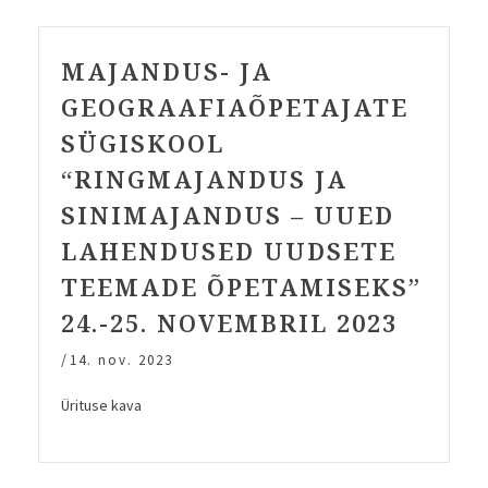
2024
Viimsis”
MAJANDUS- JA
GEOGRAAFIAÕPETAJATE
SÜGISKOOL
“RINGMAJANDUS JA
SINIMAJANDUS – UUED
LAHENDUSED UUDSETE
TEEMADE ÕPETAMISEKS”
24.-25. NOVEMBRIL 2023
/
14. nov. 2023
Ürituse kava