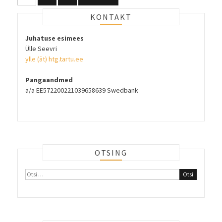
leheküljendus
KONTAKT
Juhatuse esimees
Ülle Seevri
ylle (ät) htg.tartu.ee
Pangaandmed
a/a EE572200221039658639 Swedbank
OTSING
Otsi: