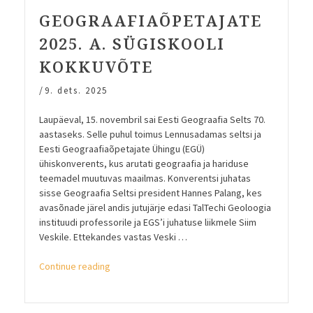
GEOGRAAFIAÕPETAJATE
2025. A. SÜGISKOOLI
KOKKUVÕTE
/
9. dets. 2025
Laupäeval, 15. novembril sai Eesti Geograafia Selts 70.
aastaseks. Selle puhul toimus Lennusadamas seltsi ja
Eesti Geograafiaõpetajate Ühingu (EGÜ)
ühiskonverents, kus arutati geograafia ja hariduse
teemadel muutuvas maailmas. Konverentsi juhatas
sisse Geograafia Seltsi president Hannes Palang, kes
avasõnade järel andis jutujärje edasi TalTechi Geoloogia
instituudi professorile ja EGS’i juhatuse liikmele Siim
Veskile. Ettekandes vastas Veski …
“Geograafiaõpetajate
Continue reading
2025.
a.
sügiskooli